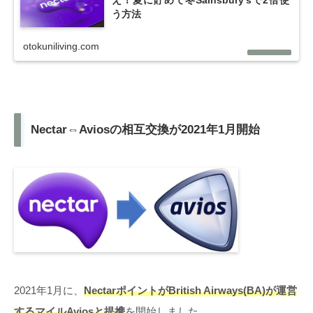
え！夏に貯めて冬Sainsbury'sで2倍使
う方法
otokuniliving.com
Nectar⇔Aviosの相互交換が2021年1月開始
2021年1月に、
Nectarポイントが
British Airways(BA)が運営
するマイルAviosと提携
を開始しました。