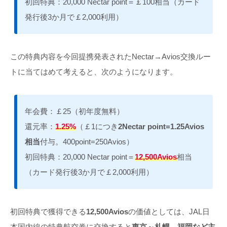
初回特典：20,000 Nectar point＝￡100相当（カード
発行後3か月で￡2,000利用）
この特典内容を今回提携発表されたNectar→Avios交換ルー
トに当てはめて考えると、次のようになります。
年会費：￡25（初年度無料）
還元率：
1.25%
（￡1につき
2Nectar point=1.25Avios
相当
付与。400point=250Avios）
初回特典：20,000 Nectar point＝
12,500Avios
相当
（カード発行後3か月で￡2,000利用）
初回特典で獲得できる
12,500Avios
の価値としては、JAL日
本国内線の特典航空券に交換すると
東京～札幌、福岡など主