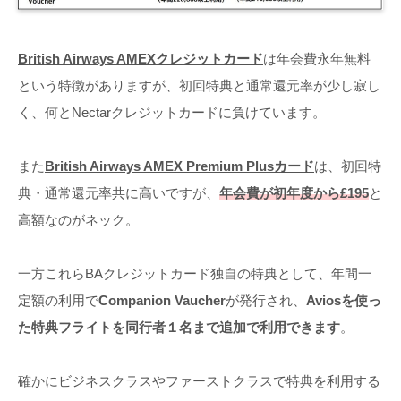
British Airways AMEXクレジットカード
は年会費永年無料
という特徴がありますが、初回特典と通常還元率が少し寂し
く、何とNectarクレジットカードに負けています。
また
British Airways AMEX Premium Plusカード
は、初回特
典・通常還元率共に高いですが、
年会費が初年度から£195
と
高額なのがネック。
一方これらBAクレジットカード独自の特典として、年間一
定額の利用で
Companion Vaucher
が発行され、
Aviosを使っ
た特典フライトを同行者１名まで追加で利用できます
。
確かにビジネスクラスやファーストクラスで特典を利用する