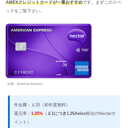
AMEXクレジットカードが一番おすすめ
です。まずこのスペ
ックをご覧下さい。
出典：American Express
年会費：￡25（初年度無料）
還元率：
1.25%
（
￡1につき1.25Avios
相当のNectarポ
イント）