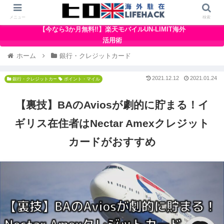
メニュー
検索
【今なら3か月無料‼】楽天モバイルUN-LIMIT海外
活用術
ホーム
銀行・クレジットカード
2021.12.12
2021.01.24
銀行・クレジットカード
イギリス
ポイント・マイル
【裏技】BAのAviosが劇的に貯まる！イ
ギリス在住者はNectar Amexクレジット
カードがおすすめ