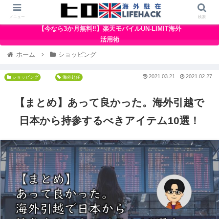
メニュー
検索
【今なら3か月無料‼】楽天モバイルUN-LIMIT海外
活用術
ホーム
ショッピング
2021.03.21
2021.02.27
ショッピング
海外赴任
【まとめ】あって良かった。海外引越で
日本から持参するべきアイテム10選！