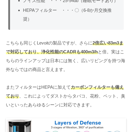
ノイズ性能 ・・・25-54db（睡眠モードあり）
HEPAフィルター ・・・〇（6-8か月交換推
奨）
こちらも同じくLevoitの製品ですが、さらに
2倍広い83m3ま
で対応しており、浄化性能のCADRも400m3/h
と倍。実はこ
ちらのラインアップは日本には無く、広いリビングを持つ海
外ならではの商品と言えます。
またフィルターはHEPAに加えて
カーボンフィルターも備え
ており
、これによってダストからタバコ、花粉、ペット、臭
いといったあらゆるシーンに対応できます。