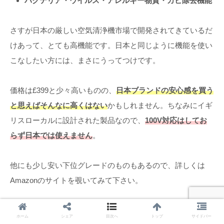
バクテリア・ウイルス・アレルギー物質・カビ除去機能
さすが日本の厳しい空気清浄機市場で開発されてきているだ
けあって、とても高機能です。日本と同じように機能を使い
こなしたい方には、まさにうってつけです。
価格は£399と少々高いものの、
日本ブランドの安心感を買う
と思えばそんなに高くはない
かもしれません。ちなみにイギ
リスローカルに設計された製品なので、
100V対応はしてお
らず日本では使えません
。
他にも少し安い下位グレードのものもあるので、詳しくは
Amazonのサイトを覗いてみて下さい。
ホーム
シェア
目次へ
トップ
サイドバー