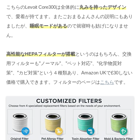
こちらのLevoit Core300は全体的に
丸みを持ったデザイン
で、愛着が持てます。またごおまるよんさんの説明にもあり
ましたが、
睡眠モードがある
ので就寝時も妨げになりませ
ん。
高性能なHEPAフィルターが搭載
というのはもちろん、交換
用フィルターも”ノーマル”、”ペット対応”、”化学物質対
策”、”カビ対策”という４種類あり、Amazon UKで£30しない
価格で購入できます。フィルターのページは
こちら
です。