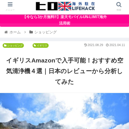
メニュー
検索
【今なら3か月無料‼】楽天モバイルUN-LIMIT海外
活用術
ホーム
ショッピング
2021.08.29
2021.04.11
ショッピング
イギリス
イギリスAmazonで入手可能！おすすめ空
気清浄機４選｜日本のレビューから分析し
てみた